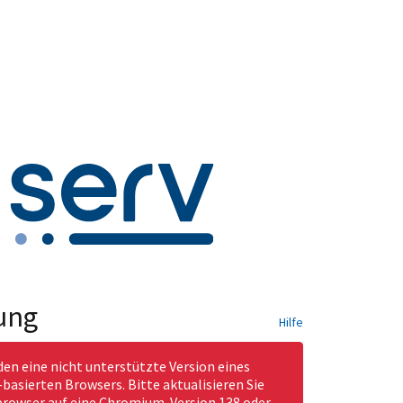
ung
Hilfe
den eine nicht unterstützte Version eines
asierten Browsers. Bitte aktualisieren Sie
rowser auf eine Chromium-Version 138 oder